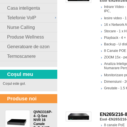
Esol -EN265/16/5
Intrare Video
Casa inteligenta
IPC,
Telefonie VoIP
Iesire video 
16 x Network A
Nurse Calling
Stocare - 1 x 
Produse Wellness
Playback - 4 
Backup - U di
Generatoare de ozon
8 Canale POE 
Termoscanere
ZOOM 15x - pe 
Analiza Intelig
Numarare Pers
Coșul meu
Monitorizare p
Dimensiuni 
Coșul este gol.
Greutate - 1.5 
Produse noi
QVN3316P-
EN265/216-8
4- Q-See
Esol -EN265/216
NVR 16
Canale
8 canale PoE