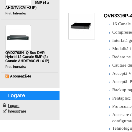
5MP (4 x
AHD/TVI/CVI +2 IP)
Pret:
Intreaba
QVN3316P-4
16 Canale
Compresie
Interfa
ță g
Modalități
QVD2708N- Q-See DVR
Redare pe 
Hybrid 12 Canale 5MP (8x
Canale AHD/TVI/CVI +4 IP)
Căutare du
Pret:
Intreaba
Acceptă VC
Abonează-te
Acceptă
P
Backup rap
Logare
Pentaplex: 
Logare
Protocoale
Înregistrare
Accesare d
configurar
Tehnologie