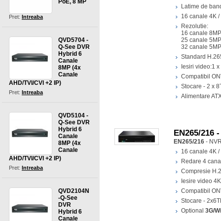
PoE, 8 MP
Latime de ban
16 canale 4K /
Pret:
Intreaba
Rezolutie:
16 canale 8MP
25 canale 5MP
QVD5704 -
32 canale 5MP
Q-See DVR
Hybrid 6
Standard H.265
Canale
Iesiri video:1 
8MP (4x
Canale
Compatibil ON
AHD/TVI/CVI +2 IP)
Stocare - 2 x 8
Pret:
Intreaba
Alimentare AT
QVD5104 -
Q-See DVR
Hybrid 6
EN265/216 -
Canale
EN265/216
- NVR
8MP (4x
Canale
16 canale 4K /
AHD/TVI/CVI +2 IP)
Redare 4 cana
Pret:
Intreaba
Compresie H.
Iesire video 4K
Compatibil ON
QVD2104N
-Q-See
Stocare - 2x6
DVR
Optional
3G/Wi
Hybrid 6
Canale