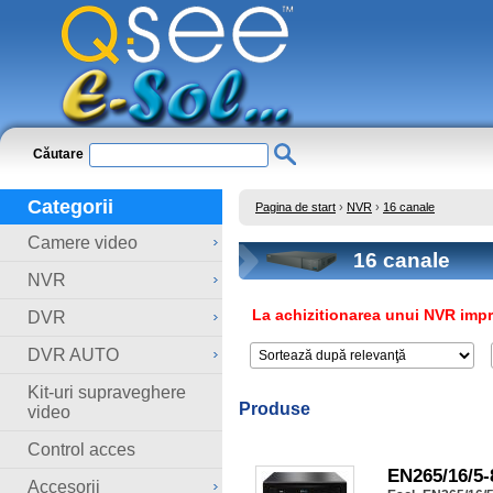
Căutare
Categorii
Pagina de start
›
NVR
›
16 canale
Camere video
16 canale
NVR
La achizitionarea unui NVR impre
DVR
DVR AUTO
Kit-uri supraveghere
Produse
video
Control acces
EN265/16/5-
Accesorii