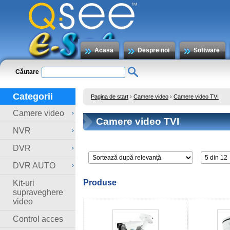
Acasa
Despre noi
Software
Căutare
Categorii
Pagina de start
›
Camere video
›
Camere video TVI
Camere video
Camere video TVI
NVR
DVR
DVR AUTO
Produse
Kit-uri
supraveghere
video
Control acces