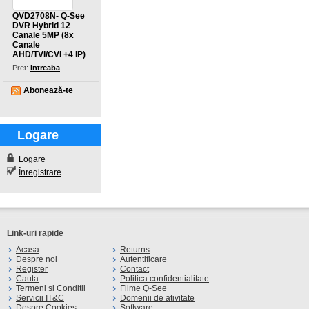
QVD2708N- Q-See
DVR Hybrid 12
Canale 5MP (8x
Canale
AHD/TVI/CVI +4 IP)
Pret:
Intreaba
Abonează-te
Logare
Logare
Înregistrare
Link-uri rapide
Acasa
Returns
Despre noi
Autentificare
Register
Contact
Cauta
Politica confidentialitate
Termeni si Conditii
Filme Q-See
Servicii IT&C
Domenii de ativitate
Despre Cookies
Software