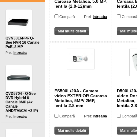
Carcasa Metalica, 5.0 MP,
Carcasa M
lentila (2.8-12)mm
lentila (
Compară
Pret:
Intreaba
Compar
Mai multe detalii
Mai multe 
QVN3316P-4- Q-
See NVR 16 Canale
PoE, 8 MP
Pret:
Intreaba
ES500L/20A - Camera
D500L/20
QVD5704 - Q-See
video EXTERIOR Carcasa
video Do
DVR Hybrid 6
Metalica, 5MP/ 2MP,
Metalica,
Canale 8MP (4x
lentila 2.8 mm
lentila 2
Canale
AHD/TVI/CVI +2 IP)
Compară
Pret:
Intreaba
Compar
Pret:
Intreaba
Mai multe detalii
Mai multe 