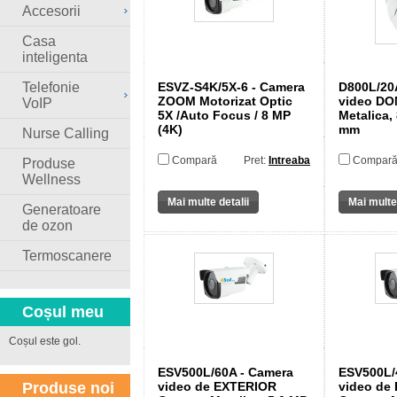
Accesorii
Casa
inteligenta
ESVZ-S4K/5X-6 - Camera
D800L/20
Telefonie
ZOOM Motorizat Optic
video DO
VoIP
5X /Auto Focus / 8 MP
Metalica, 
(4K)
mm
Nurse Calling
Compară
Pret:
Intreaba
Compar
Produse
Wellness
Mai multe detalii
Mai multe 
Generatoare
de ozon
Termoscanere
Coșul meu
Coșul este gol.
ESV500L/60A - Camera
ESV500L/
video de EXTERIOR
video de
Produse noi