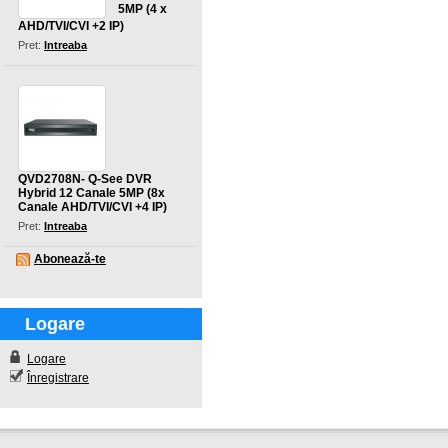
5MP (4 x
AHD/TVI/CVI +2 IP)
Pret:
Intreaba
QVD2708N- Q-See DVR
Hybrid 12 Canale 5MP (8x
Canale AHD/TVI/CVI +4 IP)
Pret:
Intreaba
Abonează-te
Logare
Logare
Înregistrare