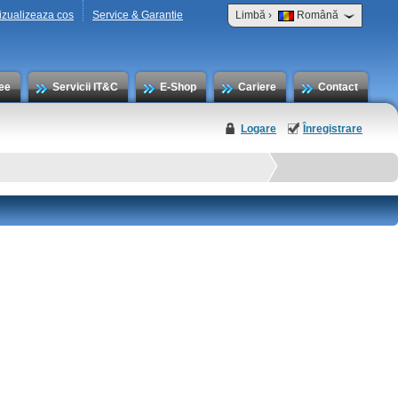
›
izualizeaza cos
Service & Garantie
Limbă
Română
ee
Servicii IT&C
E-Shop
Cariere
Contact
Logare
Înregistrare