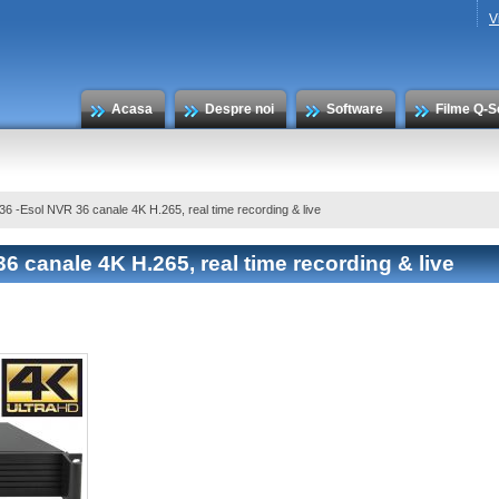
V
Acasa
Despre noi
Software
Filme Q-S
6 -Esol NVR 36 canale 4K H.265, real time recording & live
 canale 4K H.265, real time recording & live