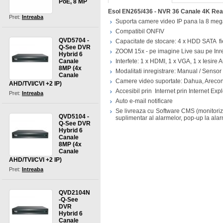
PoE, 8 MP
Esol EN265/436 - NVR 36 Canale 4K Rea
Pret:
Intreaba
Suporta camere video IP pana la 8 meg
Compatibil ONFIV
QVD5704 -
Capacitate de stocare: 4 x HDD SATA f
Q-See DVR
ZOOM 15x - pe imagine Live sau pe Inr
Hybrid 6
Canale
Interfete: 1 x HDMI, 1 x VGA, 1 x Iesire
8MP (4x
Modalitati inregistrare: Manual / Sensor
Canale
Camere video suportate: Dahua, Arecon
AHD/TVI/CVI +2 IP)
Accesibil prin Internet prin Internet Exp
Pret:
Intreaba
Auto e-mail notificare
Se livreaza cu Software CMS (monitoriza
QVD5104 -
suplimentar al alarmelor, pop-up la ala
Q-See DVR
Hybrid 6
Canale
8MP (4x
Canale
AHD/TVI/CVI +2 IP)
Pret:
Intreaba
QVD2104N
-Q-See
DVR
Hybrid 6
Canale