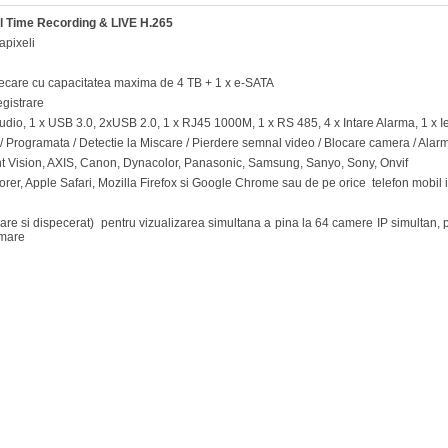
l Time Recording & LIVE H.265
apixeli
iecare cu capacitatea maxima de 4 TB + 1 x e-SATA
egistrare
 Audio, 1 x USB 3.0, 2xUSB 2.0, 1 x RJ45 1000M, 1 x RS 485, 4 x Intare Alarma, 1 x I
 / Programata / Detectie la Miscare / Pierdere semnal video / Blocare camera / Alar
t Vision, AXIS, Canon, Dynacolor, Panasonic, Samsung, Sanyo, Sony, Onvif
lorer, Apple Safari, Mozilla Firefox si Google Chrome sau de pe orice telefon mobil i
re si dispecerat) pentru vizualizarea simultana a pina la 64 camere IP simultan, 
rmare