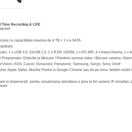
l Time Recording & LIVE
apixeli
iecare cu capacitatea maxima de 4 TB + 1 x e-SATA
egistrare
 Audio, 1 x USB 3.0, 2xUSB 2.0, 1 x RJ45 1000M, 1 x RS 485, 4 x Intare Alarma, 1 x I
 / Programata / Detectie la Miscare / Pierdere semnal video / Blocare camera / Alar
t Vision, AXIS, Canon, Dynacolor, Panasonic, Samsung, Sanyo, Sony, Onvif
lorer, Apple Safari, Mozilla Firefox si Google Chrome sau de pe orice telefon mobil i
re si dispecerat) pentru vizualizarea simultana a pina la 64 camere IP simultan, 
rmare