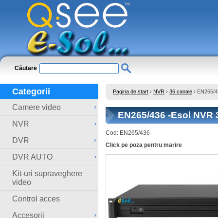
Căutare
Categorii
Pagina de start
›
NVR
›
36 canale
›
EN265/43
Camere video
EN265/436 -Esol NVR 36
NVR
Cod:
EN265/436
DVR
Click pe poza pentru marire
DVR AUTO
Kit-uri supraveghere
video
Control acces
Accesorii