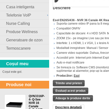
Casa inteligenta
Descriere
Telefonie VoIP
Esol EN265/436 - NVR 36 Canale 4K Rea
Nurse Calling
Suporta camere video IP pana la 8 meg
Compatibil ONFIV
Produse Wellness
Capacitate de stocare: 4 x HDD SATA f
ZOOM 15x - pe imagine Live sau pe Inr
Generatoare de ozon
Interfete: 1 x HDMI, 1 x VGA, 1 x Iesire
Termoscanere
Modalitati inregistrare: Manual / Sensor
Camere video suportate: Dahua, Arecon
Accesibil prin Internet prin Internet Exp
Auto e-mail notificare
Coșul meu
Se livreaza cu Software CMS (monitoriza
suplimentar al alarmelor, pop-up la ala
Coșul este gol.
Producător:
Esol
Trimite unui prieten
Produse noi
Evaluați acest produs
QVN3316P-
Adauga la produse dorite
4- Q-See
NVR 16
Canale
Descriere detaliată