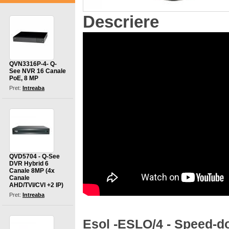
Descriere
QVN3316P-4- Q-
See NVR 16 Canale
PoE, 8 MP
Pret:
Intreaba
QVD5704 - Q-See
DVR Hybrid 6
Canale 8MP (4x
Canale
AHD/TVI/CVI +2 IP)
Pret:
Intreaba
Esol -
ESLO/4 -
Speed-d