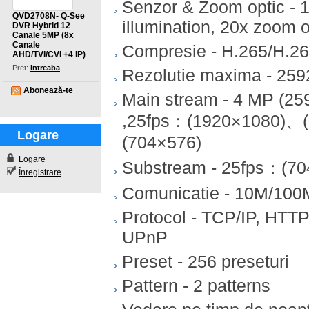
Senzor & Zoom optic -
QVD2708N- Q-See
illumination, 20x zoom o
DVR Hybrid 12
Canale 5MP (8x
Canale
Compresie - H.265/H.2
AHD/TVI/CVI +4 IP)
Pret:
Intreaba
Rezolutie maxima - 25
Abonează-te
Main stream - 4 MP (2
,25fps：(1920×1080)、
Logare
(704×576)
Logare
Substream - 25fps：(7
Înregistrare
Comunicatie - 10M/100M
Protocol - TCP/IP, HT
UPnP
Preset - 256 preseturi
Pattern - 2 patterns