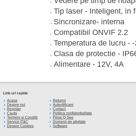
Vedere pe timp de noap
Tip laser - Inteligent, i
Sincronizare- interna
Compatibil ONVIF 2.2
Temperatura de lucru -
Clasa de protectie - IP6
Alimentare - 12V, 4A
Link-uri rapide
Acasa
Returns
Despre noi
Autentificare
Register
Contact
Cauta
Politica confidentialitate
Termeni si Conditii
Filme Q-See
Servicii IT&C
Domenii de ativitate
Despre Cookies
Software