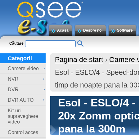
Acasa
Despre noi
Software
Căutare
Categorii
Pagina de start
›
Camere 
Camere video
Esol - ESLO/4 - Speed-do
NVR
timp de noapte pana la 3
DVR
Esol - ESLO/4 
DVR AUTO
Kit-uri
20x Zomm optic
supraveghere
video
pana la 300m
Control acces