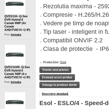
Rezolutia maxima - 25
Compresie - H.265/H.2
QVD5104 -Q-See
DVR Hybrid 6
Vedere pe timp de noap
Canale 8MP (4x
Canale
AHD/TVI/CVI +2 IP)
Tip laser - inteligent in
Pret:
Intreaba
Compatibil ONVIF 2.2
Clasa de protectie - IP
Producător:
Esol
QVD2104N -Q-See
Trimite unui prieten
DVR Hybrid 6
Canale 5MP (4 x
AHD/TVI/CVI +2 IP)
Evaluați acest produs
Pret:
Intreaba
Adauga la produse dorite
Descriere detaliată
Esol -
ESLO/4 -
Speed-