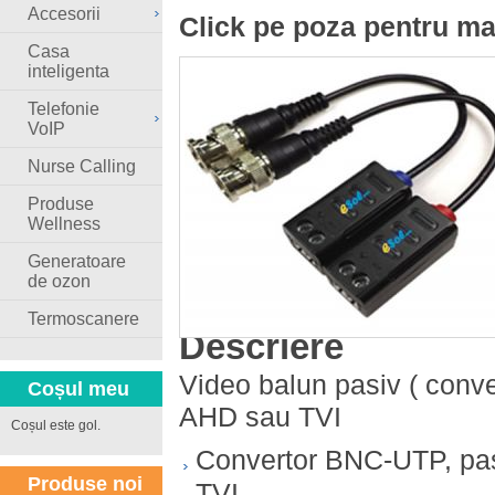
Accesorii
Click pe poza pentru ma
Casa
inteligenta
Telefonie
VoIP
Nurse Calling
Produse
Wellness
Generatoare
de ozon
Termoscanere
Descriere
Video balun pasiv ( conv
Coșul meu
AHD sau TVI
Coșul este gol.
Convertor BNC-UTP, pas
Produse noi