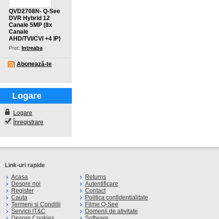
QVD2708N- Q-See
DVR Hybrid 12
Canale 5MP (8x
Canale
AHD/TVI/CVI +4 IP)
Pret:
Intreaba
Abonează-te
Logare
Logare
Înregistrare
Link-uri rapide
Acasa
Returns
Despre noi
Autentificare
Register
Contact
Cauta
Politica confidentialitate
Termeni si Conditii
Filme Q-See
Servicii IT&C
Domenii de ativitate
Despre Cookies
Software