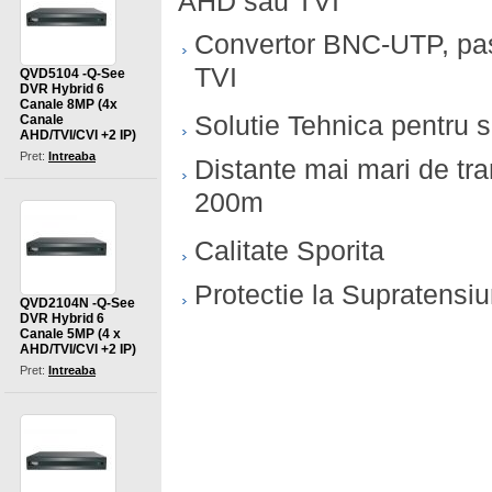
AHD sau TVI
Convertor BNC-UTP, pas
TVI
QVD5104 -Q-See
DVR Hybrid 6
Canale 8MP (4x
Solutie Tehnica pentru sit
Canale
AHD/TVI/CVI +2 IP)
Pret:
Intreaba
Distante mai mari de tr
200m
Calitate Sporita
Protectie la Supratensi
QVD2104N -Q-See
DVR Hybrid 6
Canale 5MP (4 x
AHD/TVI/CVI +2 IP)
Pret:
Intreaba