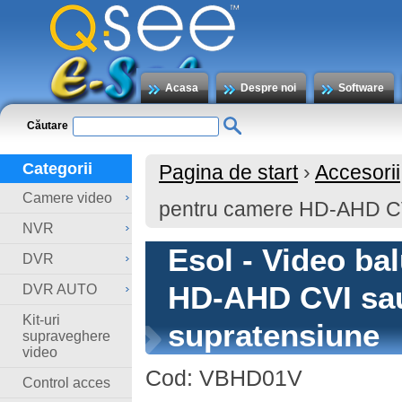
Acasa
Despre noi
Software
Căutare
Categorii
Pagina de start
›
Accesorii
Camere video
pentru camere HD-AHD CV
NVR
Esol - Video ba
DVR
HD-AHD CVI sau
DVR AUTO
Kit-uri
supratensiune
supraveghere
video
Cod:
VBHD01V
Control acces