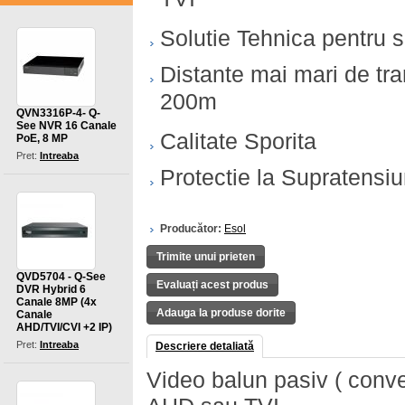
TVI
Solutie Tehnica pentru sit
Distante mai mari de tr
200m
QVN3316P-4- Q-
See NVR 16 Canale
Calitate Sporita
PoE, 8 MP
Pret:
Intreaba
Protectie la Supratensi
Producător:
Esol
Trimite unui prieten
QVD5704 - Q-See
Evaluați acest produs
DVR Hybrid 6
Canale 8MP (4x
Adauga la produse dorite
Canale
AHD/TVI/CVI +2 IP)
Pret:
Intreaba
Descriere detaliată
Video balun pasiv ( conv