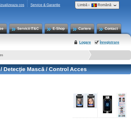
›
izualizeaza cos
Service & Garantie
Limbă
Română
ee
Servicii IT&C
E-Shop
Cariere
Contact
Logare
Înregistrare
ces
 / Detecție Mască / Control Acces