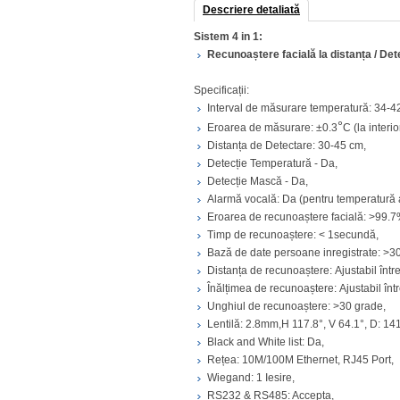
Descriere detaliată
Sistem 4 in 1:
Recunoaștere facială la distanța /
Det
Specificații:
Interval de măsurare temperatură: 34-4
°
Eroarea de măsurare: ±0.3
C (la interio
Distanța de Detectare: 30-45 cm,
Detecție Temperatură - Da,
Detecție Mască - Da,
Alarmă vocală: Da (pentru temperatură 
Eroarea de recunoaștere facială: >99.7
Timp de recunoaștere: < 1secundă,
Bază de date persoane inregistrate: >3
Distanța de recunoaștere: Ajustabil înt
Înălțimea de recunoaștere: Ajustabil în
Unghiul de recunoaștere: >30 grade,
Lentilă: 2.8mm,H 117.8°, V 64.1°, D: 14
Black and White list: Da,
Rețea: 10M/100M Ethernet, RJ45 Port,
Wiegand: 1 Iesire,
RS232 & RS485: Accepta,