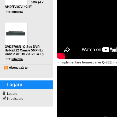
5MP (4 x
AHD/TVI/CVI +2 IP)
Pret:
Intreaba
QVD2708N- Q-See DVR
Hybrid 12 Canale 5MP (8x
Canale AHD/TVI/CVI +4 IP)
Pret:
Intreaba
Implementare termoscaner Q-SEE in c
Abonează-te
Logare
Logare
Înregistrare