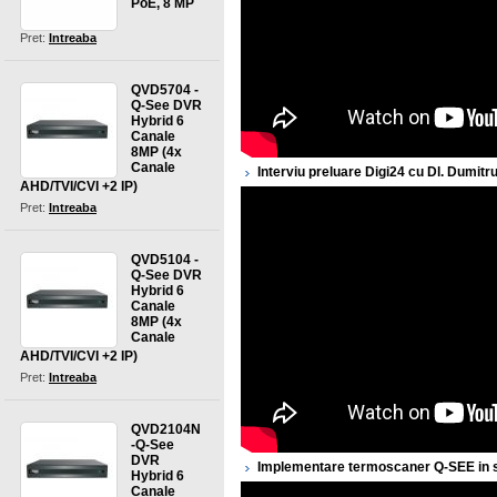
PoE, 8 MP
Pret:
Intreaba
QVD5704 -
Q-See DVR
Hybrid 6
Canale
8MP (4x
Canale
Interviu preluare Digi24 cu Dl. Dumi
AHD/TVI/CVI +2 IP)
Pret:
Intreaba
QVD5104 -
Q-See DVR
Hybrid 6
Canale
8MP (4x
Canale
AHD/TVI/CVI +2 IP)
Pret:
Intreaba
QVD2104N
-Q-See
DVR
Implementare termoscaner Q-SEE in 
Hybrid 6
Canale