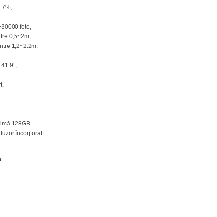
9.7%,
>30000 fete,
între 0,5~2m,
între 1,2~2.2m,
,
141.9°,
t,
aximă 128GB,
ifuzor încorporat.
a