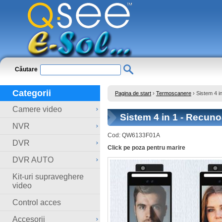
Căutare
Categorii
Pagina de start
›
Termoscanere
›
Sistem 4 i
Camere video
Sistem 4 in 1 - Recuno
NVR
Cod:
QW6133F01A
DVR
Click pe poza pentru marire
DVR AUTO
Kit-uri supraveghere
video
Control acces
Accesorii