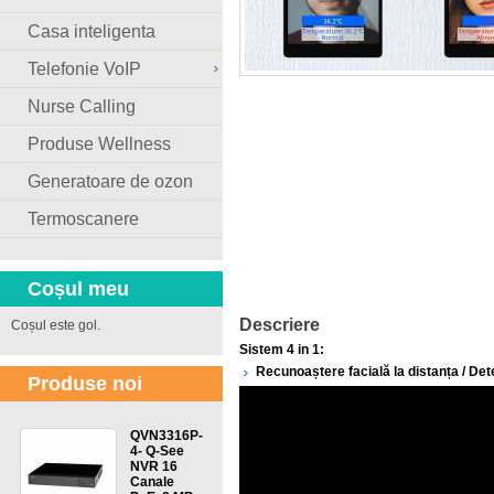
Casa inteligenta
Telefonie VoIP
Nurse Calling
Produse Wellness
Generatoare de ozon
Termoscanere
Coșul meu
Descriere
Coșul este gol.
Sistem 4 in 1:
Recunoaștere facială la distanța /
Det
Produse noi
QVN3316P-
4- Q-See
NVR 16
Canale