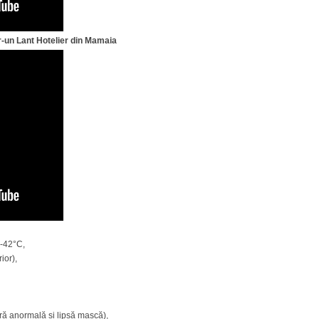
-un Lant Hotelier din Mamaia
4-42°C,
ior),
ră anormală si lipsă mască),