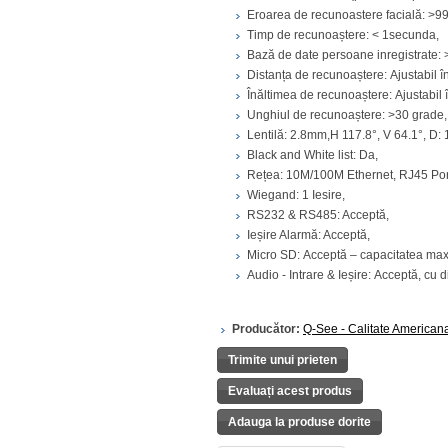
Eroarea de recunoastere facială: >9
Timp de recunoaștere: < 1secunda,
Bază de date persoane inregistrate: 
Distanța de recunoaștere: Ajustabil 
Înăltimea de recunoaștere: Ajustabil 
Unghiul de recunoaștere: >30 grade
Lentilă: 2.8mm,H 117.8°, V 64.1°, D: 
Black and White list: Da,
Rețea: 10M/100M Ethernet, RJ45 Por
Wiegand: 1 Iesire,
RS232 & RS485: Acceptă,
Ieșire Alarmă: Acceptă,
Micro SD: Acceptă – capacitatea m
Audio - Intrare & Ieșire: Acceptă, cu d
Producător:
Q-See - Calitate American
Trimite unui prieten
Evaluați acest produs
Adauga la produse dorite