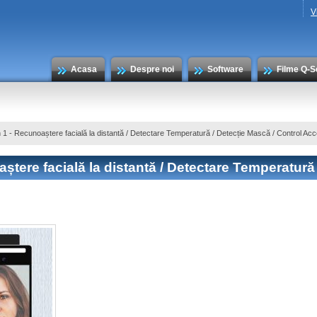
V
Acasa
Despre noi
Software
Filme Q-S
n 1 - Recunoaștere facială la distantă / Detectare Temperatură / Detecție Mască / Control Ac
aștere facială la distantă / Detectare Temperatură