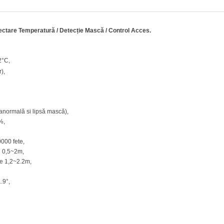
ectare Temperatură / Detecție Mască / Control Acces.
2°C,
r),
anormală si lipsă mască),
%,
0000 fete,
re 0,5~2m,
tre 1,2~2.2m,
1.9°,