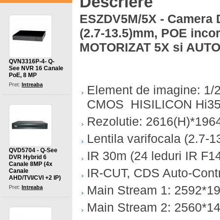
Descriere
ESZDV5M/5X - Camera D
(2.7-13.5)mm, POE inco
MOTORIZAT 5X si AUT
QVN3316P-4- Q-
See NVR 16 Canale
PoE, 8 MP
Pret:
Intreaba
Element de imagine: 1/
CMOS HISILICON Hi3
Rezolutie: 2616(H)*1964
Lentila varifocala (2.7
QVD5704 - Q-See
IR 30m (24 leduri IR F14
DVR Hybrid 6
Canale 8MP (4x
IR-CUT, CDS Auto-Contr
Canale
AHD/TVI/CVI +2 IP)
Main Stream 1: 2592*
Pret:
Intreaba
Main Stream 2: 2560*1