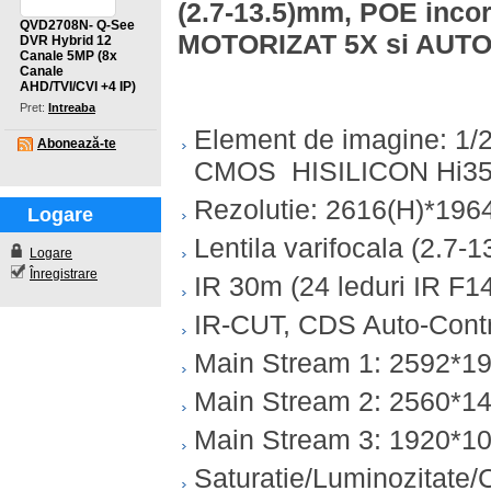
(2.7-13.5)mm, POE inco
QVD2708N- Q-See
MOTORIZAT 5X si AUT
DVR Hybrid 12
Canale 5MP (8x
Canale
AHD/TVI/CVI +4 IP)
Pret:
Intreaba
Element de imagine: 1/
Abonează-te
CMOS HISILICON Hi3
Rezolutie: 2616(H)*1964
Logare
Lentila varifocala (2.7
Logare
Înregistrare
IR 30m (24 leduri IR F14
IR-CUT, CDS Auto-Contr
Main Stream 1: 2592*
Main Stream 2: 2560*1
Main Stream 3: 1920*
Saturatie/Luminozitate/