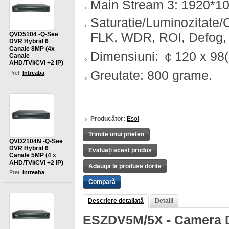
Main Stream 3: 1920*
Saturatie/Luminozitate/
FLK, WDR, ROI, Defog, 
QVD5104 -Q-See
DVR Hybrid 6
Canale 8MP (4x
Dimensiuni: ￠120 x 98
Canale
AHD/TVI/CVI +2 IP)
Greutate: 800 grame.
Pret:
Intreaba
Producător:
Esol
Trimite unui prieten
QVD2104N -Q-See
DVR Hybrid 6
Evaluați acest produs
Canale 5MP (4 x
AHD/TVI/CVI +2 IP)
Adauga la produse dorite
Pret:
Intreaba
Compară
Descriere detaliată
Detalii
ESZDV5M/5X - Camera D