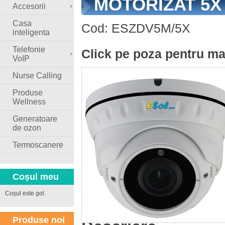
MOTORIZAT 5X
Accesorii
Casa
Cod:
ESZDV5M/5X
inteligenta
Telefonie
Click pe poza pentru ma
VoIP
Nurse Calling
Produse
Wellness
Generatoare
de ozon
Termoscanere
Coșul meu
Coșul este gol.
Produse noi