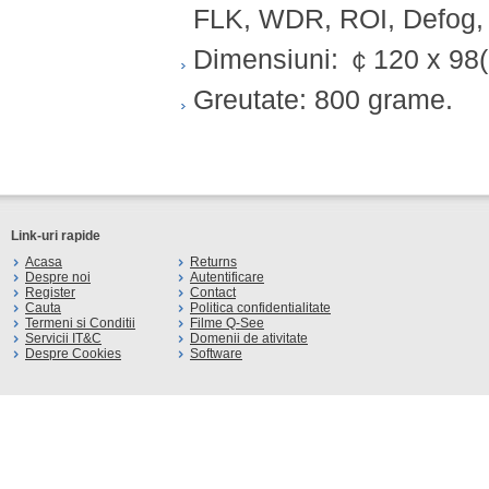
FLK, WDR, ROI, Defog, 
Dimensiuni: ￠120 x 98
Greutate: 800 grame.
Link-uri rapide
Acasa
Returns
Despre noi
Autentificare
Register
Contact
Cauta
Politica confidentialitate
Termeni si Conditii
Filme Q-See
Servicii IT&C
Domenii de ativitate
Despre Cookies
Software