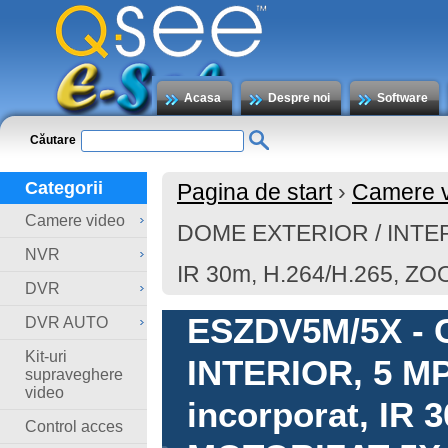
Acasa
Despre noi
Software
Căutare
Categorii
Pagina de start
›
Camere 
Camere video
DOME EXTERIOR / INTERIOR
NVR
IR 30m, H.264/H.265, 
DVR
ESZDV5M/5X - 
DVR AUTO
Kit-uri
INTERIOR, 5 MP,
supraveghere
video
incorporat, IR
Control acces